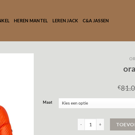
NKEL
HEREN MANTEL
LEREN JACK
C&A JASSEN
OR
ora
81.
€
Maat
oranje jas aantal
TOEVO