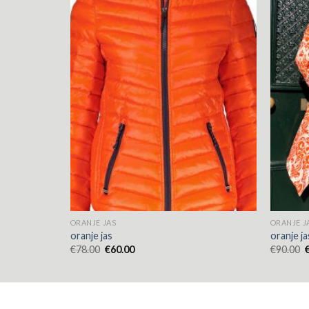
ORANJE JAS
ORANJE J
oranje jas
oranje ja
€
78.00
€
60.00
€
90.00