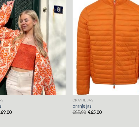
AS
ORANJE JAS
s
oranje jas
€
69.00
€
85.00
€
65.00