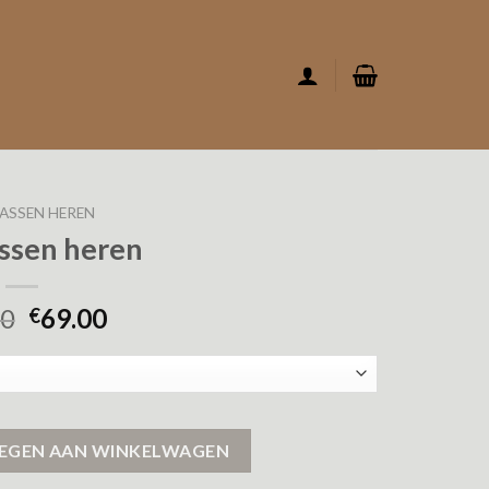
ASSEN HEREN
assen heren
00
69.00
€
EGEN AAN WINKELWAGEN