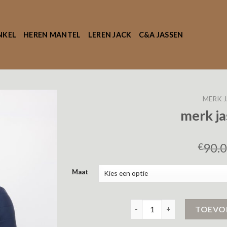
NKEL
HEREN MANTEL
LEREN JACK
C&A JASSEN
MERK J
merk j
90.
€
Maat
merk jassen heren aantal
TOEVO