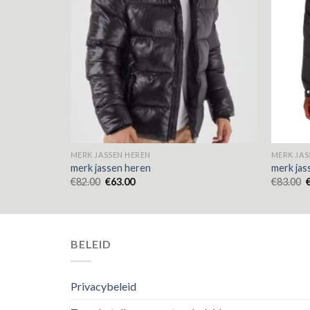
MERK JASSEN HEREN
MERK JAS
merk jassen heren
merk jas
€
82.00
€
63.00
€
83.00
BELEID
Privacybeleid