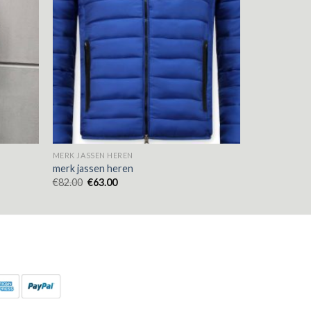
MERK JASSEN HEREN
merk jassen heren
€
82.00
€
63.00