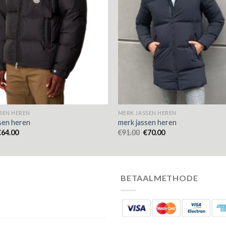
SEN HEREN
MERK JASSEN HEREN
sen heren
merk jassen heren
€
64.00
€
91.00
€
70.00
BETAALMETHODE