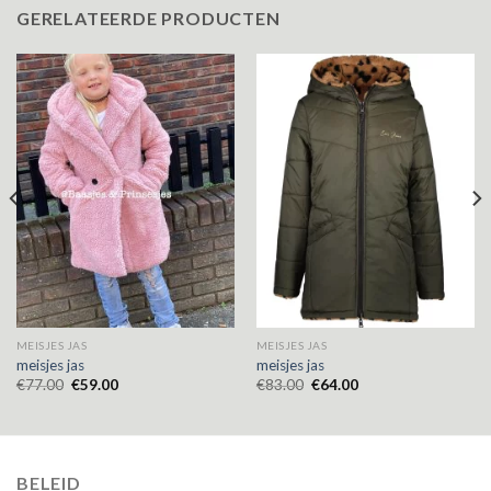
GERELATEERDE PRODUCTEN
MEISJES JAS
MEISJES JAS
meisjes jas
meisjes jas
€
77.00
€
59.00
€
83.00
€
64.00
BELEID