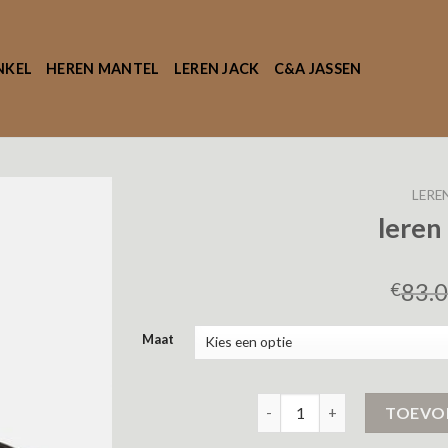
NKEL
HEREN MANTEL
LEREN JACK
C&A JASSEN
LERE
leren
83.
€
Maat
leren heren jas aantal
TOEVO