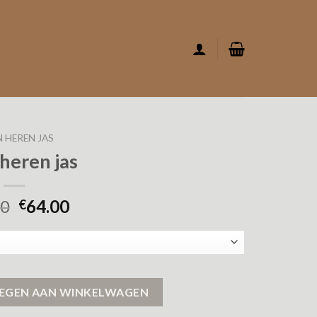
N HEREN JAS
 heren jas
00
64.00
€
EGEN AAN WINKELWAGEN