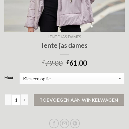
LENTE JAS DAMES
lente jas dames
79.00
61.00
€
€
Maat
lente jas dames aantal
TOEVOEGEN AAN WINKELWAGEN