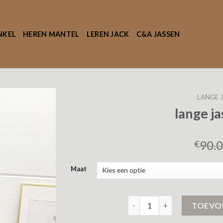
NKEL
HEREN MANTEL
LEREN JACK
C&A JASSEN
LANGE 
lange j
90.
€
Maat
lange jassen dames aantal
TOEVO