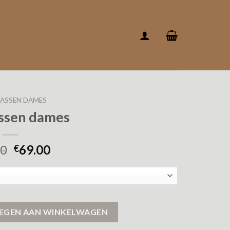
JASSEN DAMES
assen dames
00
69.00
€
EGEN AAN WINKELWAGEN