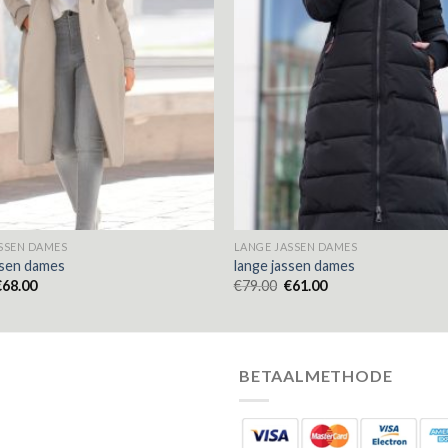
SSEN DAMES
LANGE JASSEN DAMES
ssen dames
lange jassen dames
€
68.00
€
79.00
€
61.00
BETAALMETHODE