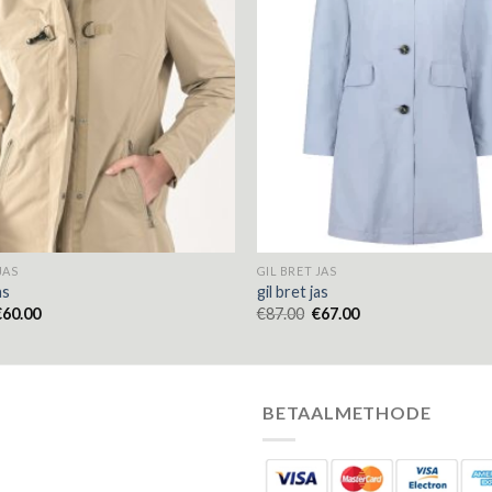
JAS
GIL BRET JAS
as
gil bret jas
€
60.00
€
87.00
€
67.00
BETAALMETHODE