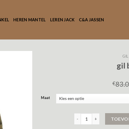
NKEL
HEREN MANTEL
LEREN JACK
C&A JASSEN
GIL
gil 
83.
€
Maat
gil bret jas aantal
TOEVO