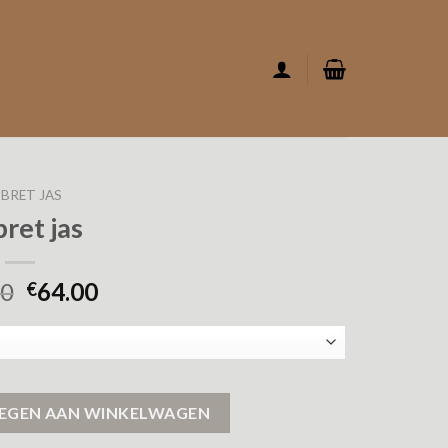
 BRET JAS
bret jas
00
64.00
€
EGEN AAN WINKELWAGEN