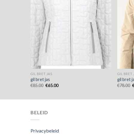
GIL BRET JAS
GIL BRET 
gil bret jas
gil bret j
€
85.00
€
65.00
€
78.00
BELEID
Privacybeleid