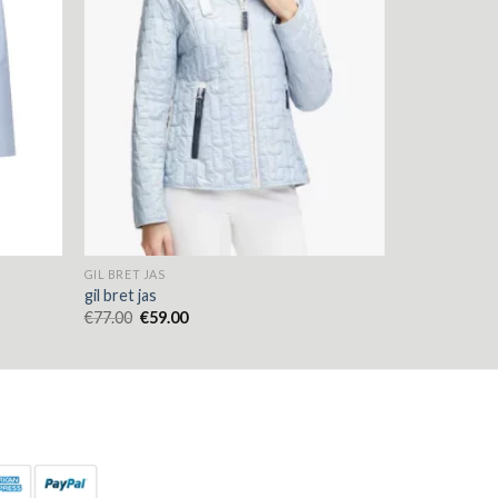
GIL BRET JAS
gil bret jas
€
77.00
€
59.00