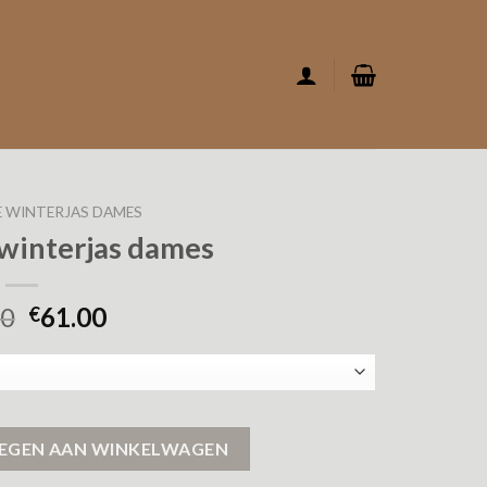
E WINTERJAS DAMES
 winterjas dames
00
61.00
€
s aantal
EGEN AAN WINKELWAGEN