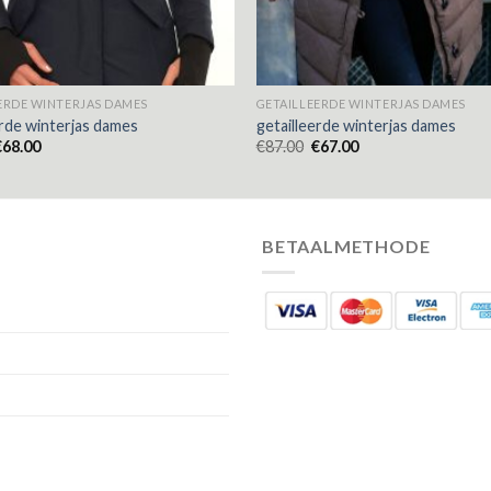
ERDE WINTERJAS DAMES
GETAILLEERDE WINTERJAS DAMES
erde winterjas dames
getailleerde winterjas dames
€
68.00
€
87.00
€
67.00
BETAALMETHODE