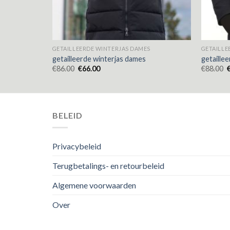
S
GETAILLEERDE WINTERJAS DAMES
GETAILLE
getailleerde winterjas dames
getaille
€
86.00
€
66.00
€
88.00
BELEID
Privacybeleid
Terugbetalings- en retourbeleid
Algemene voorwaarden
Over