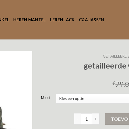
NKEL
HEREN MANTEL
LEREN JACK
C&A JASSEN
GETAILLEERD
getailleerde
79.
€
Maat
getailleerde winterjas dame
TOEVO