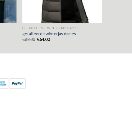
GETAILLEERDE WINTERJAS DAMES
getailleerde winterjas dames
€
83.00
€
64.00