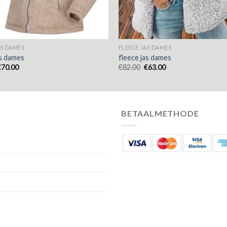
AS DAMES
FLEECE JAS DAMES
as dames
fleece jas dames
€
70.00
€
82.00
€
63.00
BETAALMETHODE