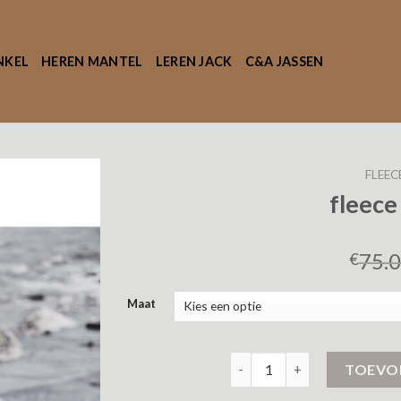
NKEL
HEREN MANTEL
LEREN JACK
C&A JASSEN
FLEEC
fleece
75.
€
Maat
fleece jas dames aantal
TOEVO