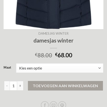
DAMESJAS WINTER
damesjas winter
88.00
68.00
€
€
Maat
damesjas winter aantal
TOEVOEGEN AAN WINKELWAGEN