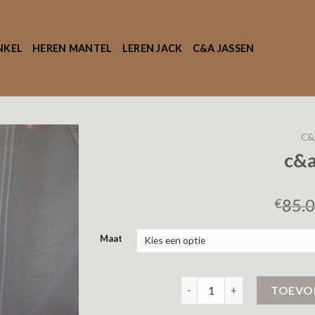
NKEL
HEREN MANTEL
LEREN JACK
C&A JASSEN
C&
c&a
85.
€
Maat
c&a jassen aantal
TOEVO