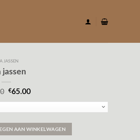
A JASSEN
 jassen
00
65.00
€
EGEN AAN WINKELWAGEN