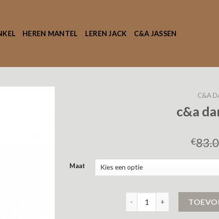
NKEL
HEREN MANTEL
LEREN JACK
C&A JASSEN
C&A D
c&a da
83.
€
Maat
c&a dames jassen aantal
TOEVO