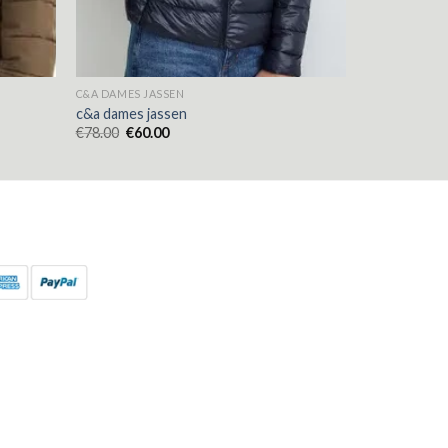
C&A DAMES JASSEN
c&a dames jassen
€
78.00
€
60.00