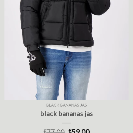
BLACK BANANAS JAS
black bananas jas
77.00
59.00
€
€