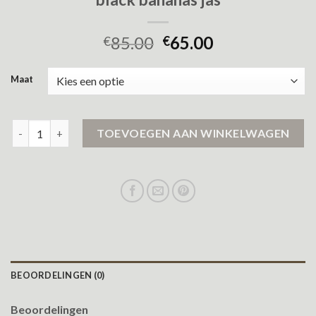
85.00
65.00
€
€
Maat
black bananas jas aantal
TOEVOEGEN AAN WINKELWAGEN
BEOORDELINGEN (0)
Beoordelingen