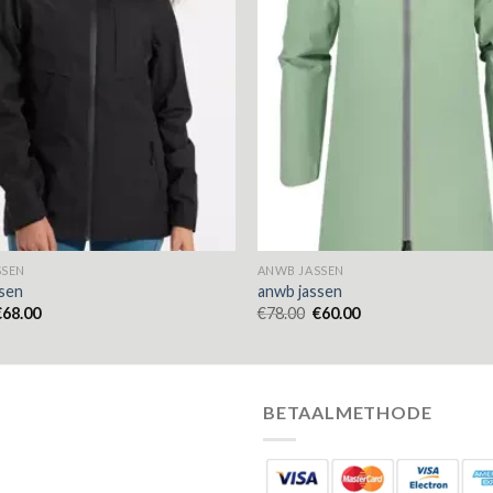
SSEN
ANWB JASSEN
sen
anwb jassen
€
68.00
€
78.00
€
60.00
BETAALMETHODE