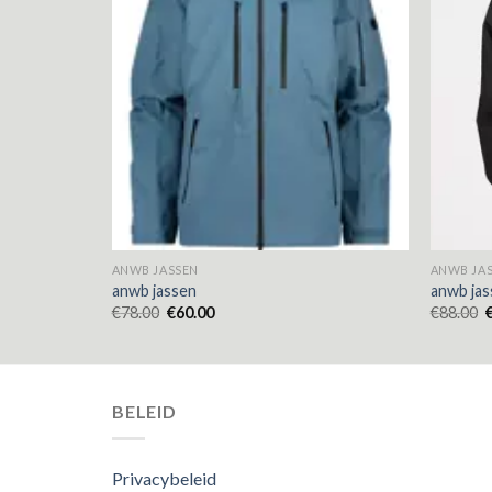
ANWB JASSEN
ANWB JA
anwb jassen
anwb jas
€
78.00
€
60.00
€
88.00
BELEID
Privacybeleid