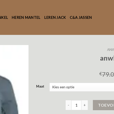
NKEL
HEREN MANTEL
LEREN JACK
C&A JASSEN
ANW
anwb
79.
€
Maat
anwb jassen aantal
TOEVO