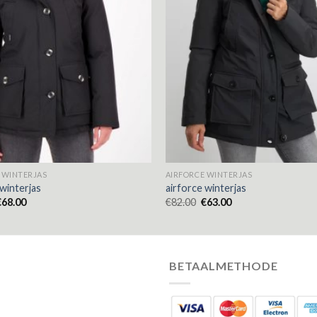
 WINTERJAS
AIRFORCE WINTERJAS
 winterjas
airforce winterjas
€
68.00
€
82.00
€
63.00
BETAALMETHODE