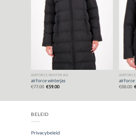
AIRFORCE WINTERJAS
AIRFORCE
airforce winterjas
airforce
€
77.00
€
59.00
€
88.00
BELEID
Privacybeleid