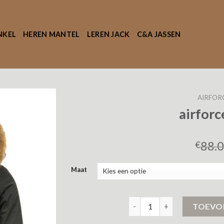
NKEL
HEREN MANTEL
LEREN JACK
C&A JASSEN
AIRFOR
airforc
88.
€
Maat
airforce winterjas aantal
TOEVO