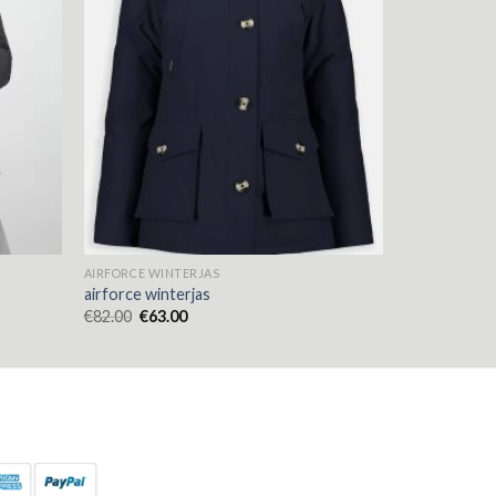
AIRFORCE WINTERJAS
airforce winterjas
€
82.00
€
63.00