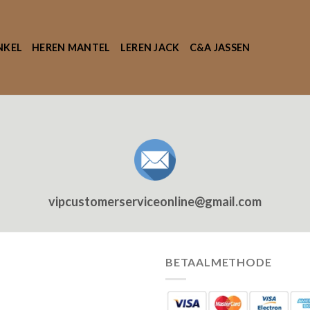
NKEL
HEREN MANTEL
LEREN JACK
C&A JASSEN
vipcustomerserviceonline@gmail.com
BETAALMETHODE