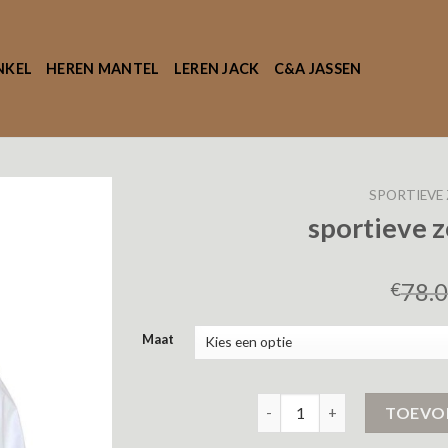
NKEL
HEREN MANTEL
LEREN JACK
C&A JASSEN
SPORTIEVE
sportieve 
78.
€
Maat
sportieve zomerjas dames a
TOEVO