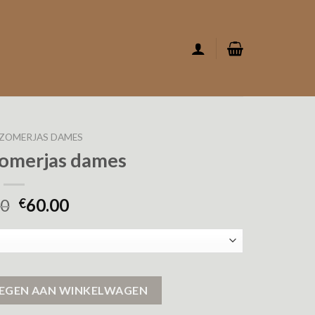
 ZOMERJAS DAMES
zomerjas dames
00
60.00
€
antal
EGEN AAN WINKELWAGEN