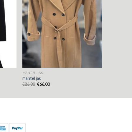
MANTEL JAS
mantel jas
€
86.00
€
66.00