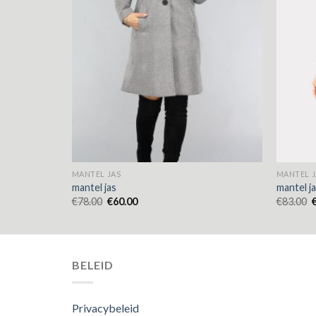
MANTEL JAS
MANTEL J
mantel jas
mantel j
€
78.00
€
60.00
€
83.00
BELEID
Privacybeleid