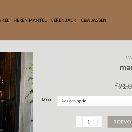
NKEL
HEREN MANTEL
LEREN JACK
C&A JASSEN
MA
man
91.
€
Maat
mantel jas aantal
TOEVO