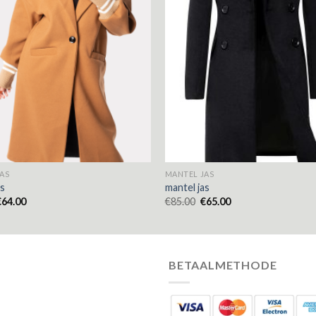
AS
MANTEL JAS
as
mantel jas
€
64.00
€
85.00
€
65.00
BETAALMETHODE