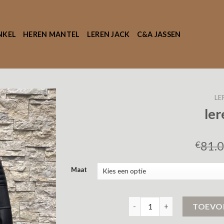
NKEL
HEREN MANTEL
LEREN JACK
C&A JASSEN
LE
ler
81.
€
Maat
leren jack aantal
TOEVO