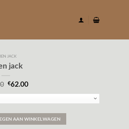
REN JACK
en jack
00
62.00
€
EGEN AAN WINKELWAGEN