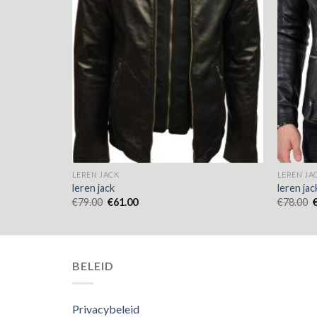
LEREN JACK
LEREN JA
leren jack
leren jac
€
79.00
€
61.00
€
78.00
BELEID
Privacybeleid