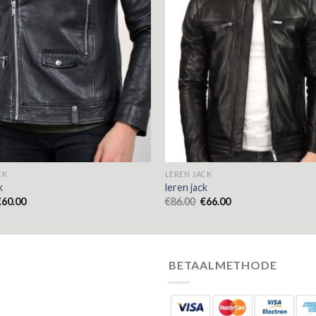
CK
LEREN JACK
k
leren jack
€
60.00
€
86.00
€
66.00
BETAALMETHODE