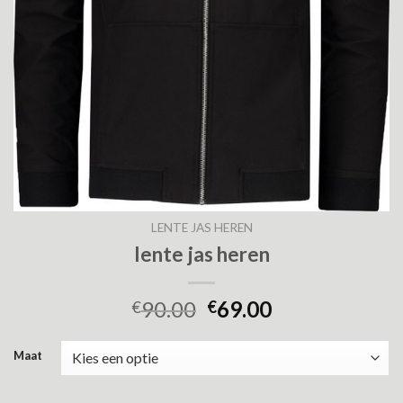
LENTE JAS HEREN
lente jas heren
90.00
69.00
€
€
Maat