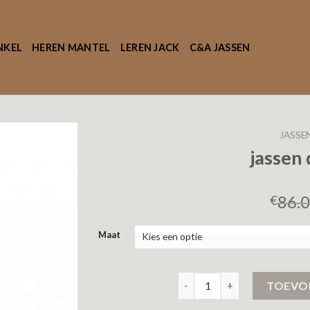
NKEL
HEREN MANTEL
LEREN JACK
C&A JASSEN
JASSE
jassen
86.
€
Maat
jassen dames c&a aantal
TOEVO