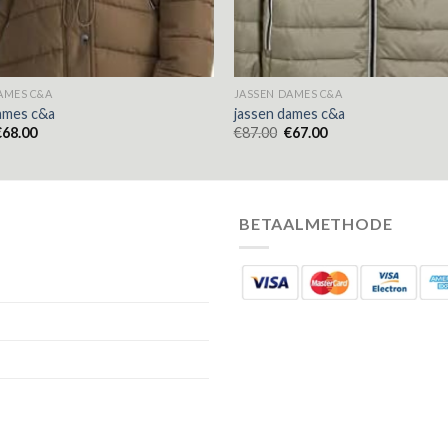
AMES C&A
JASSEN DAMES C&A
ames c&a
jassen dames c&a
€
68.00
€
87.00
€
67.00
BETAALMETHODE