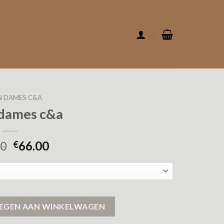
N DAMES C&A
 dames c&a
00
66.00
€
EGEN AAN WINKELWAGEN