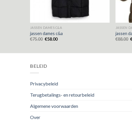
JASSEN DAMES C&A
JASSEN D
jassen dames c&a
jassen d
€
75.00
€
58.00
€
88.00
BELEID
Privacybeleid
Terugbetalings- en retourbeleid
Algemene voorwaarden
Over