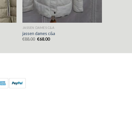
JASSEN DAMES C&A
jassen dames c&a
€
88.00
€
68.00