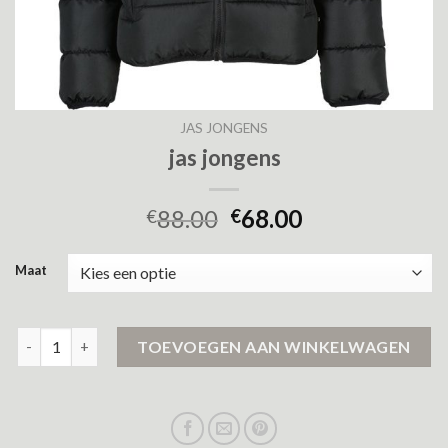
JAS JONGENS
jas jongens
88.00
68.00
€
€
Maat
jas jongens aantal
TOEVOEGEN AAN WINKELWAGEN