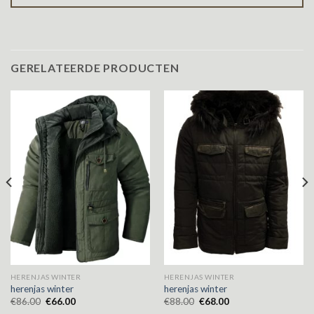
GERELATEERDE PRODUCTEN
HERENJAS WINTER
HERENJAS WINTER
herenjas winter
herenjas winter
€
86.00
€
66.00
€
88.00
€
68.00