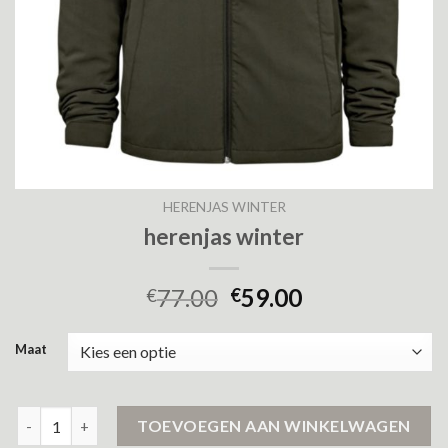
HERENJAS WINTER
herenjas winter
77.00
59.00
€
€
Maat
herenjas winter aantal
TOEVOEGEN AAN WINKELWAGEN