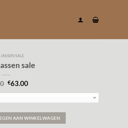
 JASSEN SALE
jassen sale
00
63.00
€
EGEN AAN WINKELWAGEN