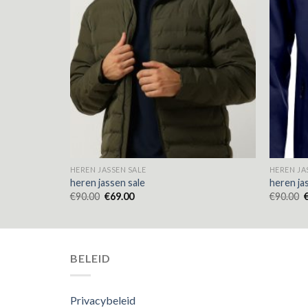
HEREN JASSEN SALE
HEREN JA
heren jassen sale
heren ja
€
90.00
€
69.00
€
90.00
BELEID
Privacybeleid