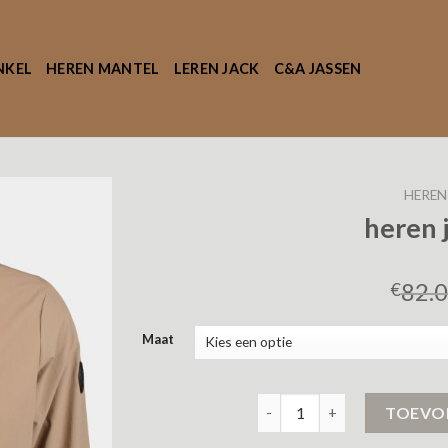
NKEL
HEREN MANTEL
LEREN JACK
C&A JASSEN
HEREN
heren 
82.
€
Maat
heren jassen sale aantal
TOEVO