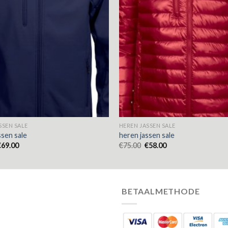
SSEN SALE
HEREN JASSEN SALE
ssen sale
heren jassen sale
€
69.00
€
75.00
€
58.00
BETAALMETHODE