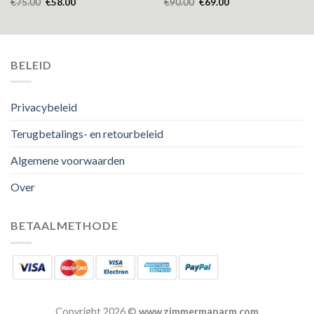
€
75.00
€
58.00
€
90.00
€
69.00
BELEID
Privacybeleid
Terugbetalings- en retourbeleid
Algemene voorwaarden
Over
BETAALMETHODE
Copyright 2026 ©
www.zimmermanarm.com