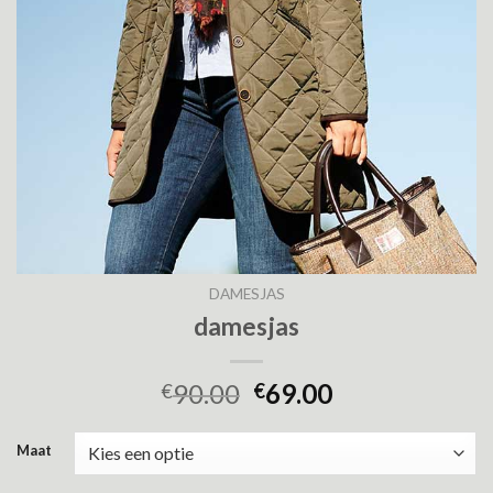
DAMESJAS
damesjas
90.00
69.00
€
€
Maat