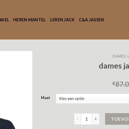
NKEL
HEREN MANTEL
LEREN JACK
C&A JASSEN
DAMES J
dames j
87.
€
Maat
dames jassen winter aantal
TOEVO