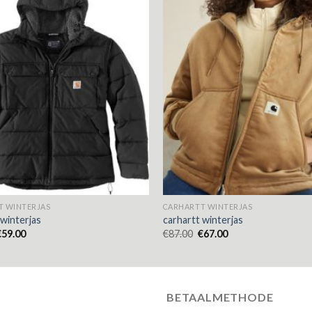
T WINTERJAS
CARHARTT WINTERJAS
 winterjas
carhartt winterjas
€
59.00
€
87.00
€
67.00
BETAALMETHODE