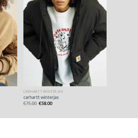
CARHARTT WINTERJAS
carhartt winterjas
€
75.00
€
58.00