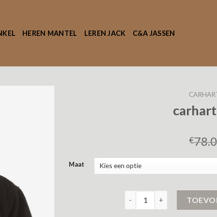
NKEL
HEREN MANTEL
LEREN JACK
C&A JASSEN
CARHAR
carhart
78.
€
Maat
carhartt winterjas aantal
TOEVO