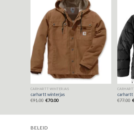
CARHARTT WINTERJAS
CARHART
carhartt winterjas
carhartt
€
91.00
€
70.00
€
77.00
BELEID